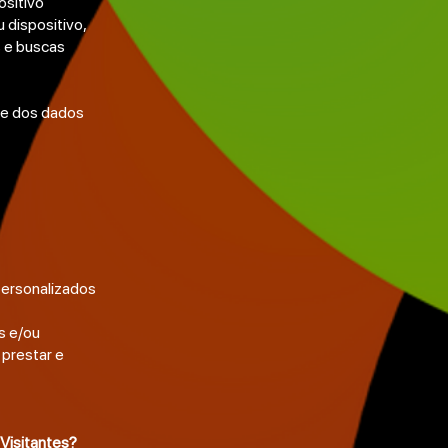
ositivo
u dispositivo,
s e buscas
de dos dados
personalizados
s e/ou
 prestar e
Visitantes?