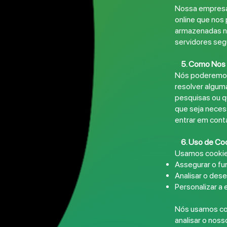
Nossa empresa
online que nos
armazenadas n
servidores segu
5. Como Nos 
Nós poderemos e
resolver alguma
pesquisas ou q
que seja necess
entrar em cont
6. Uso de Co
Usamos cookie
Assegurar o fu
Analisar o des
Personalizar a 
Nós usamos coo
analisar o nos