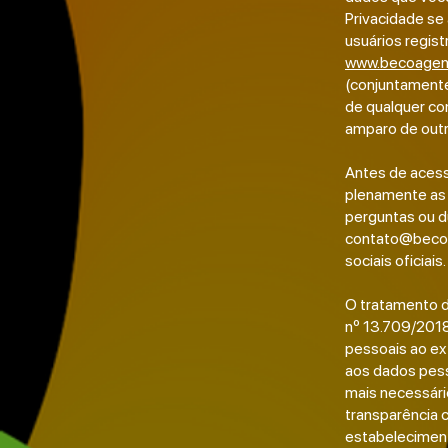
Privacidade se 
usuários regist
www.becoagen
(conjuntamente,
de qualquer co
amparo de outra
Antes de acess
plenamente as 
perguntas ou dú
contato@beco
sociais oficiais.
O tratamento de
nº 13.709/2018
pessoais ao ex
aos dados pess
mais necessário
transparência c
estabeleciment