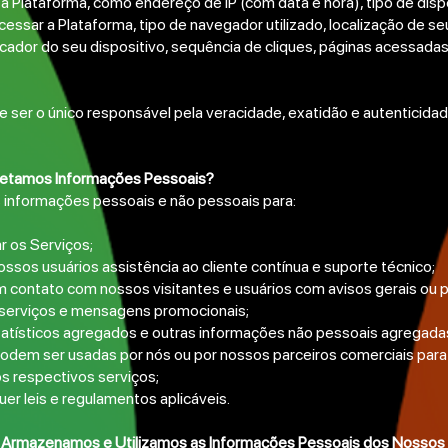
r a Plataforma, como endereço de IP (com data e hora), tipo de disp
acessar a Plataforma, tipo de navegador utilizado, localização de se
icador do seu dispositivo, sequência de cliques, páginas acessada
 ser o único responsável pela veracidade, exatidão e autenticida
letamos Informações Pessoais?
informações pessoais e não pessoais para:
r os Serviços;
ssos usuários assistência ao cliente contínua e suporte técnico;
m contato com nossos visitantes e usuários com avisos gerais ou 
 serviços e mensagens promocionais;
tatísticos agregados e outras informações não pessoais agregada
 podem ser usadas por nós ou por nossos parceiros comerciais para
s respectivos serviços;
er leis e regulamentos aplicáveis.
Armazenamos e Utilizamos as Informações Pessoais dos Nossos 