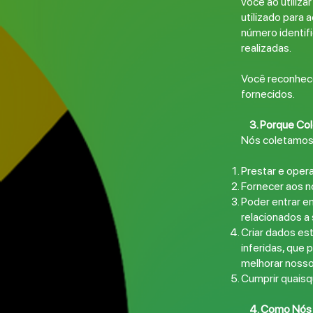
você ao utiliza
utilizado para 
número identif
realizadas.
Você reconhece
fornecidos.
3. Porque Co
Nós coletamos 
Prestar e opera
Fornecer aos no
Poder entrar e
relacionados a
Criar dados es
inferidas, que
melhorar nosso
Cumprir quaisqu
4. Como Nós 