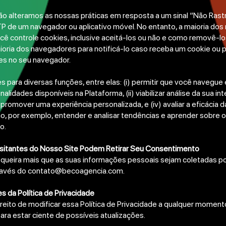
ão alteramos as nossas práticas em resposta a um sinal “Não Rast
 de um navegador ou aplicativo móvel. No entanto, a maioria do
cê controle cookies, inclusive aceitá-los ou não e como removê-l
aioria dos navegadores para notificá-lo caso receba um cookie ou 
es no seu navegador.
 para diversas funções, entre elas: (i) permitir que você navegue 
nalidades disponíveis na Plataforma, (ii) viabilizar análise da sua i
i) promover uma experiência personalizada, e (iv) avaliar a eficácia
ao, por exemplo, entender e analisar tendências e aprender sobre 
o.
sitantes do Nosso Site Podem Retirar Seu Consentimento
queira mais que as suas informações pessoais sejam coletadas po
ravés do
contato@becoagencia.com
.
s da Política de Privacidade
reito de modificar essa Política de Privacidade a qualquer moment
ra estar ciente de possíveis atualizações.