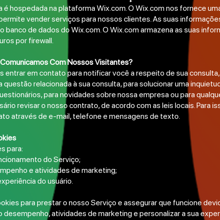
 é hospedada na plataforma Wix.com. O Wix.com nos fornece um
 permite vender serviços para nossos clientes. As suas informaçõ
o banco de dados do Wix.com. O Wix.com armazena as suas info
ros por firewall.
Comunicamos Com Nossos Visitantes?
ntrar em contato para notificar você a respeito de sua consulta, 
 questão relacionada à sua consulta, para solucionar uma inquietu
uestionários, para novidades sobre nossa empresa ou para qualqu
ário revisar o nosso contrato, de acordo com as leis locais. Para 
ato através de e-mail, telefone e mensagens de texto.
okies
s para:
ncionamento do Serviço;
empenho e atividades de marketing;
experiência do usuário.
kies para prestar o nosso Serviço e assegurar que funcione dev
so desempenho, atividades de marketing e personalizar a sua exper