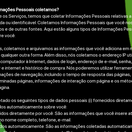
ormações Pessoais coletamos?
he os Serviços, temos que coletar Informações Pessoais relativas
cada ou identificável. Coletamos Informações Pessoais que você nos
os e de outras fontes.
Aqui estão alguns tipos de Informações Pes
re você:
 coletamos e arquivamos as informações que você adiciona em n
qualquer outra forma. Além disso, nós coletamos o endereço IP uti
 computador à Internet, dados de login, endereço de e-mail, senha
e internet e histórico de compra. Nós poderemos utilizar ferrame
rmações de navegação, incluindo o tempo de resposta das páginas,
rminadas páginas, informações de interação com página e os métod
ágina.
etado os seguintes tipos de dados pessoais (i) fornecidos direta
tados automaticamente sobre você:
idos diretamente por você: São as informações que você insere a
o nome completo, telefone, e-mail.
ados automaticamente: São as informações coletadas automatica