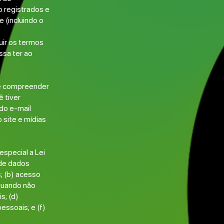
o registrados e
e (incluindo o
uir os termos
ssa ter ao
 de compreender
 tiver
 do e-mail
 site e mídias
especial a Lei
 de dados
; (b) acesso
quando não
s; (d)
essoais; e (f)