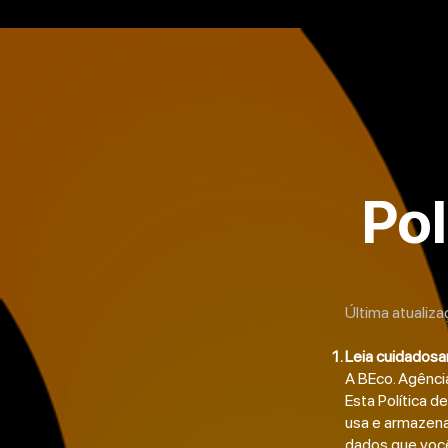
Pol
Última atualiz
Leia cuidados
A BEco. Agênci
Esta Política d
usa e armazena
dados que você