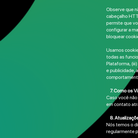
​Observe que n
cabeçalho HTTP
permite que vo
configurar a m
bloquear cooki
Usamos cookies
todas as funcio
Plataforma, (ii
e publicidade, 
comportament
7. Como os Vi
Caso você não 
em contato at
8. Atualizaçõe
Nós temos o di
regularmente pa