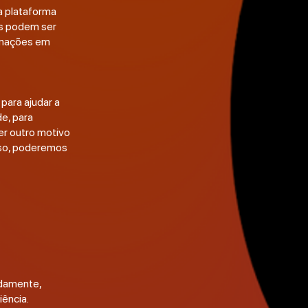
a plataforma
es podem ser
rmações em
para ajudar a
de, para
er outro motivo
isso, poderemos
idamente,
iência.