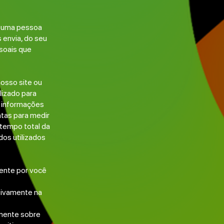
 a uma pessoa
 envia, do seu
soais que
osso site ou
lizado para
, informações
ntas para medir
 tempo total da
os utilizados
mente por você
tivamente na
mente sobre