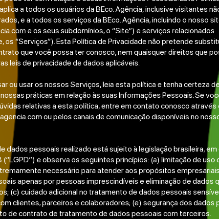
aplica a todos os usuários da BEco. Agência, inclusive visitantes nã
rados, e a todos os serviços da BEco. Agência, incluindo o nosso sit
cia.com
e os seus subdomínios, o “Site”) e serviços relacionados
 os “Serviços”). Esta Política de Privacidade não pretende substit
ntrato que você possa ter conosco, nem quaisquer direitos que po
s leis de privacidade de dados aplicáveis.
ar ou usar os nossos Serviços, leia esta política e tenha certeza
nossas práticas em relação às suas Informações Pessoais. Se você
vidas relativas a esta política, entre em contato conosco através
agencia.com
ou pelos canais de comunicação disponíveis no nosso
 dados pessoais realizado está sujeito à legislação brasileira, em 
 (“LGPD”) e observa os seguintes princípios: (a) limitação de uso
tremamente necessário para atender aos propósitos empresariais
oais apenas por pessoas imprescindíveis e eliminação de dados 
s; (c) cuidado adicional no tratamento de dados pessoais sensívei
om clientes, parceiros e colaboradores; (e) segurança dos dados p
o de contrato de tratamento de dados pessoais com terceiros.