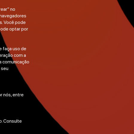
rear” no
s navegadores
os. Você pode
pode optar por
e faça uso de
nteração com a
 da comunicação
o seu
r nós, entre
o. Consulte