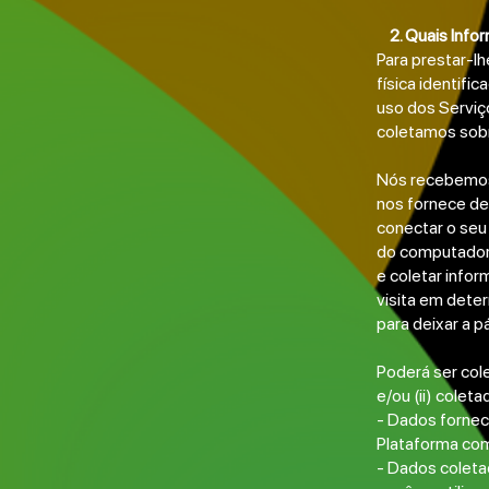
2. Quais Inf
Para prestar-l
física identifi
uso dos Serviç
coletamos sob
Nós recebemos,
nos fornece de 
conectar o seu
do computador 
e coletar info
visita em dete
para deixar a p
Poderá ser col
e/ou (ii) cole
- Dados fornec
Plataforma com
- Dados colet