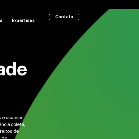
Contato
ia
Expertises
dade
 e usuários.
ência coleta,
reitos de
a de